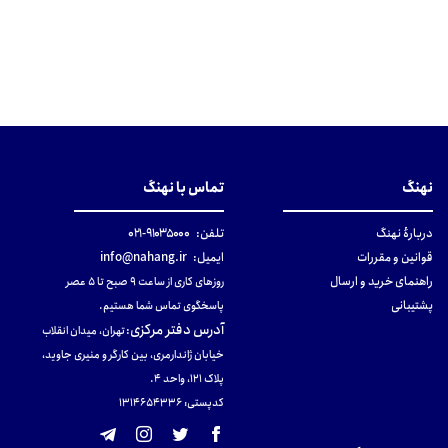
نهنگ
تماس با نهنگ
دربارهٔ نهنگ
تلفن:
۹۱۰۳۵۰۰۰-۰۲۱
قوانین و مقررات
ایمیل:
info@nahang.ir
راهنمای خرید و ارسال
روزهای کاری از ساعت ۹ صبح تا ۵ عصر
پشتیبانی
پاسخگوی تماس شما هستیم.
آدرس دفتر مرکزی
:
تهران، میدان انقلاب
خیابان ژاندارمری، بین کارگر و منیری جاوید،
پلاک 121، واحد ۴.
کدپستی: 131465433۶