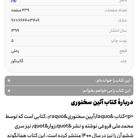
ناشر
زوار
تعداد صفحات
439 صفحه
شابک
9789644013409
سال انتشار
1399
نوبت چاپ
5
قطع
رحلی
جلد
گالینگور
0
این کتاب را خوانده‌ام.
0
این کتاب را می‌خواهم بخوانم.
دربارۀ کتاب آئین سخنوری
<p>کتاب &laquo;آیین سخنوری&raquo;، کتابی است که توسط
محمدعلی فروغی نوشته و نشر &quot;زوار&quot; نیز سری
ششم آن را نیز در سال 1400 منتشر کرده است. این کتاب همانگونه