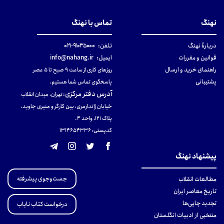
نهنگ
تماس با نهنگ
دربارهٔ نهنگ
تلفن:
۹۱۰۳۵۰۰۰-۰۲۱
قوانین و مقررات
ایمیل:
info@nahang.ir
راهنمای خرید و ارسال
روزهای کاری از ساعت ۹ صبح تا ۵ عصر
پشتیبانی
پاسخگوی تماس شما هستیم.
آدرس دفتر مرکزی
:
تهران، میدان انقلاب
خیابان ژاندارمری، بین کارگر و منیری جاوید،
پلاک 121، واحد ۴.
کدپستی: 131465433۶
پیشنهاد نهنگ
جست‌وجوی پیشرفته
مطالعات انقلاب
تاریخ معاصر ایران
تجدید چاپی‌ها
درخواست کتاب نایاب
منتخبی از ادبیات انگلستان