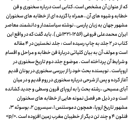
که از عنوان آن مشخص است، کتابی است درباره سخنوری و فن
خطابه و شیوه های آن ، همراه با گزیده ای از خطابه های سخنوران
مشهور جهان به زبان پارسی ، نوشته سیاستمدار و دانشمند معاصر
ایران محمدعلی فروغی (۱۲۵۶-۱۳۲۱ش ). باید گفت که در واقع این
کتاب در 2 جلد به چاپ رسیده است : جلد نخستین در 4 مقاله
است و مولف آن به بیان کلیاتی دربارة فن خطابه و مراحل و اقسام
و شرایط آن پرداخته است . موضوع جلد دوم تاریخ سخنوری در
اروپاست . نویسنده بحث خود را از بررسی سخنوری در یونان قدیم
آغاز کرده و پس از شرحی درباره سخنوری در روم قدیم و در میان
آبای مسیحی ، رشته بحث را به اروپای قرون وسطی و جدید کشانده
است و در ذیل هر فصل نمونه هایی از خطابه های سخنوران
مشهور تاریخ اروپا، همچون دموستنس ۱، سیسرون ۲، بوسوئه ۳،
فنلون ۴ و چند تن دیگر از خطیبان مغرب زمین افزوده است .</p>