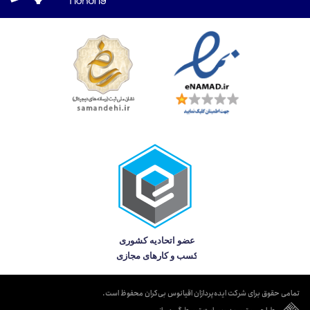
تمامی حقوق برای شرکت ایده‌پردازان اقیانوس بی‌کران محفوظ است.