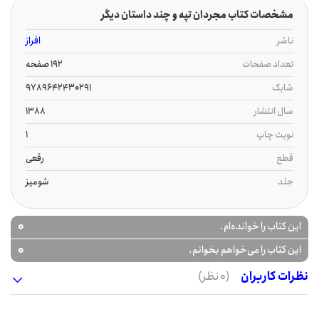
مشخصات کتاب مجردان تپه و چند داستان دیگر
ناشر
افراز
تعداد صفحات
192 صفحه
شابک
9789642430291
سال انتشار
1388
نوبت چاپ
1
قطع
رقعی
جلد
شومیز
0
این کتاب را خوانده‌ام.
0
این کتاب را می‌خواهم بخوانم.
نظرات کاربران
(0 نظر)