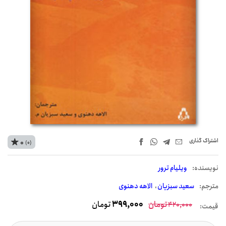
اشتراک‌ گذاری
0
(0)
نويسنده:
ویلیام ترور
مترجم:
سعید سبزیان
الاهه دهنوی
تومان
399,000
تومان
420,000
قیمت: