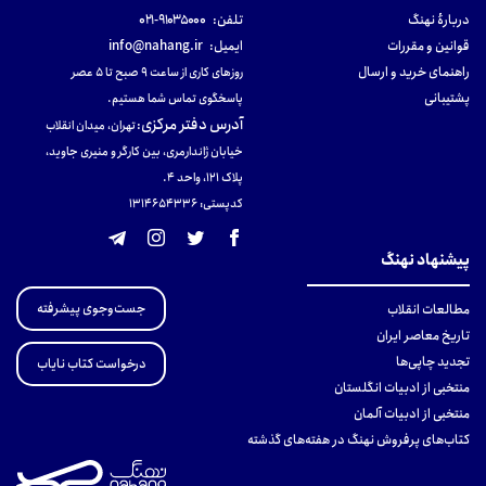
دربارهٔ نهنگ
تلفن:
۹۱۰۳۵۰۰۰-۰۲۱
قوانین و مقررات
ایمیل:
info@nahang.ir
راهنمای خرید و ارسال
روزهای کاری از ساعت ۹ صبح تا ۵ عصر
پشتیبانی
پاسخگوی تماس شما هستیم.
آدرس دفتر مرکزی
:
تهران، میدان انقلاب
خیابان ژاندارمری، بین کارگر و منیری جاوید،
پلاک 121، واحد ۴.
کدپستی: 131465433۶
پیشنهاد نهنگ
جست‌وجوی پیشرفته
مطالعات انقلاب
تاریخ معاصر ایران
تجدید چاپی‌ها
درخواست کتاب نایاب
منتخبی از ادبیات انگلستان
منتخبی از ادبیات آلمان
کتاب‌های پرفروش نهنگ در هفته‌های گذشته