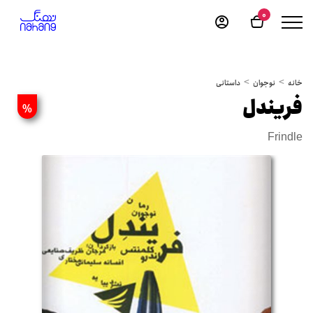
0
خانه
نوجوان
داستانی
فریندل
%
Frindle