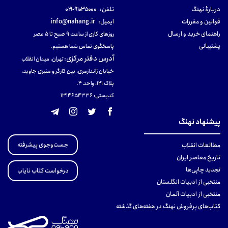
دربارهٔ نهنگ
تلفن:
۹۱۰۳۵۰۰۰-۰۲۱
قوانین و مقررات
ایمیل:
info@nahang.ir
راهنمای خرید و ارسال
روزهای کاری از ساعت ۹ صبح تا ۵ عصر
پشتیبانی
پاسخگوی تماس شما هستیم.
آدرس دفتر مرکزی
:
تهران، میدان انقلاب
خیابان ژاندارمری، بین کارگر و منیری جاوید،
پلاک 121، واحد ۴.
کدپستی: 131465433۶
پیشنهاد نهنگ
جست‌وجوی پیشرفته
مطالعات انقلاب
تاریخ معاصر ایران
تجدید چاپی‌ها
درخواست کتاب نایاب
منتخبی از ادبیات انگلستان
منتخبی از ادبیات آلمان
کتاب‌های پرفروش نهنگ در هفته‌های گذشته