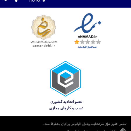
تمامی حقوق برای شرکت ایده‌پردازان اقیانوس بی‌کران محفوظ است.