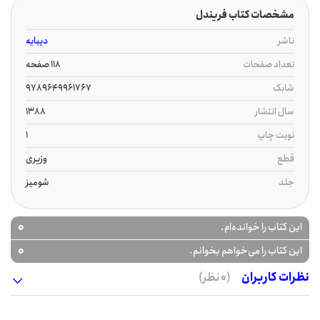
مشخصات کتاب فریندل
ناشر
دیبایه
تعداد صفحات
118 صفحه
شابک
9789649961767
سال انتشار
1388
نوبت چاپ
1
قطع
وزیری
جلد
شومیز
0
این کتاب را خوانده‌ام.
0
این کتاب را می‌خواهم بخوانم.
نظرات کاربران
(0 نظر)