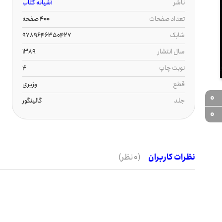
ناشر
آشیانه کتاب
تعداد صفحات
400 صفحه
شابک
9789646350427
سال انتشار
1389
نوبت چاپ
4
قطع
وزیری
0
جلد
گالینگور
0
نظرات کاربران
(0 نظر)