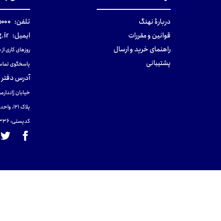
دربارهٔ نهنگ
تلفن:
۰-۰۲۱
قوانین و مقررات
ایمیل:
.ir
راهنمای خرید و ارسال
روزهای کاری از ساعت ۹ صب
پشتیبانی
پاسخگوی تماس
آدرس دفتر 
خیابان ژاندارمر
پلاک 121، واحد ۴.
کدپستی: 131465433۶