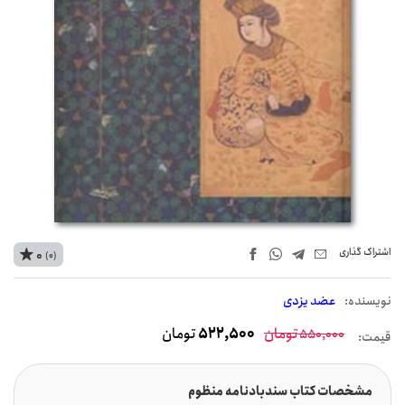
اشتراک‌ گذاری
0
(0)
نويسنده:
عضد یزدی
تومان
522,500
تومان
550,000
قیمت:
مشخصات کتاب سندبادنامه منظوم