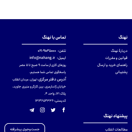
نهنگ
تماس با نهنگ
دربارهٔ نهنگ
تلفن:
۹۱۰۳۵۰۰۰-۰۲۱
قوانین و مقررات
ایمیل:
info@nahang.ir
راهنمای خرید و ارسال
روزهای کاری از ساعت ۹ صبح تا ۵ عصر
پشتیبانی
پاسخگوی تماس شما هستیم.
آدرس دفتر مرکزی
:
تهران، میدان انقلاب
خیابان ژاندارمری، بین کارگر و منیری جاوید،
پلاک 121، واحد ۴.
کدپستی: 131465433۶
پیشنهاد نهنگ
جست‌وجوی پیشرفته
مطالعات انقلاب