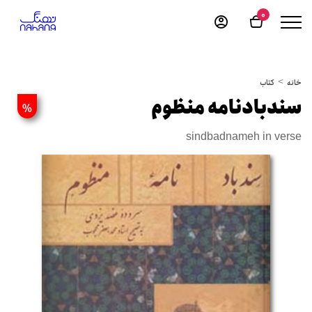
0
خانه
کتاب
سندبادنامه منظوم
%
sindbadnameh in verse