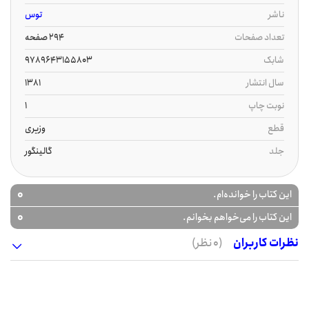
ناشر
توس
تعداد صفحات
294 صفحه
شابک
9789643155803
سال انتشار
1381
نوبت چاپ
1
قطع
وزیری
جلد
گالینگور
0
این کتاب را خوانده‌ام.
0
این کتاب را می‌خواهم بخوانم.
نظرات کاربران
(0 نظر)