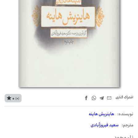
اشتراک‌ گذاری
0
(0)
نويسنده:
هاینریش هاینه
مترجم:
سعید فیروزآبادی
ناموجود