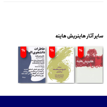
سایر آثار هاینریش هاینه
%
%
%