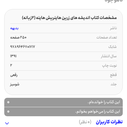
مشخصات کتاب اندیشه های زرین هاینریش هاینه (2زبانه)
ناشر
بدیهه
تعداد صفحات
250 صفحه
شابک
9789646701717
سال انتشار
1391
نوبت چاپ
2
قطع
رقعی
جلد
شومیز
0
این کتاب را خوانده‌ام.
0
این کتاب را می‌خواهم بخوانم.
نظرات کاربران
(0 نظر)