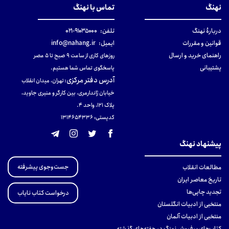
نهنگ
تماس با نهنگ
دربارهٔ نهنگ
تلفن:
۹۱۰۳۵۰۰۰-۰۲۱
قوانین و مقررات
ایمیل:
info@nahang.ir
راهنمای خرید و ارسال
روزهای کاری از ساعت ۹ صبح تا ۵ عصر
پشتیبانی
پاسخگوی تماس شما هستیم.
آدرس دفتر مرکزی
:
تهران، میدان انقلاب
خیابان ژاندارمری، بین کارگر و منیری جاوید،
پلاک 121، واحد ۴.
کدپستی: 131465433۶
پیشنهاد نهنگ
جست‌وجوی پیشرفته
مطالعات انقلاب
تاریخ معاصر ایران
تجدید چاپی‌ها
درخواست کتاب نایاب
منتخبی از ادبیات انگلستان
منتخبی از ادبیات آلمان
کتاب‌های پرفروش نهنگ در هفته‌های گذشته