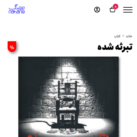
0
خانه
کتاب
تبرئه شده
%