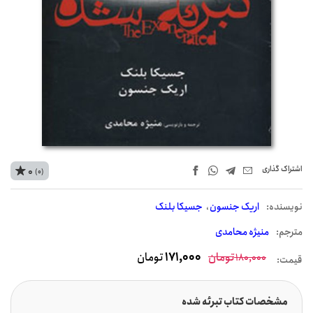
اشتراک‌ گذاری
0
(0)
نويسنده:
اریک جنسون
جسیکا بلنک
مترجم:
منیژه محامدی
تومان
171,000
تومان
180,000
قیمت:
مشخصات کتاب تبرئه شده