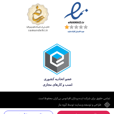
تمامی حقوق برای شرکت ایده‌پردازان اقیانوس بی‌کران محفوظ است.
طراحی و توسعه وبسایت توسط گروه ماز