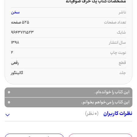
مشخصات کتاب یک حرف صوفیانه
ناشر
سخن
تعداد صفحات
525 صفحه
شابک
9643721523‭‮‬
سال انتشار
1398
نوبت چاپ
2
قطع
رقعی
جلد
گالینگور
0
این کتاب را خوانده‌ام.
0
این کتاب را می‌خواهم بخوانم.
نظرات کاربران
(0 نظر)