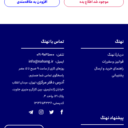
موجود شد اطلاع بده
افزودن به علاقه‌مندی
نهنگ
تماس با نهنگ
دربارهٔ نهنگ
تلفن:
۹۱۰۳۵۰۰۰-۰۲۱
قوانین و مقررات
ایمیل:
info@nahang.ir
راهنمای خرید و ارسال
روزهای کاری از ساعت ۹ صبح تا ۵ عصر
پشتیبانی
پاسخگوی تماس شما هستیم.
آدرس دفتر مرکزی
:
تهران، میدان انقلاب
خیابان ژاندارمری، بین کارگر و منیری جاوید،
پلاک 121، واحد ۴.
کدپستی: 131465433۶
پیشنهاد نهنگ