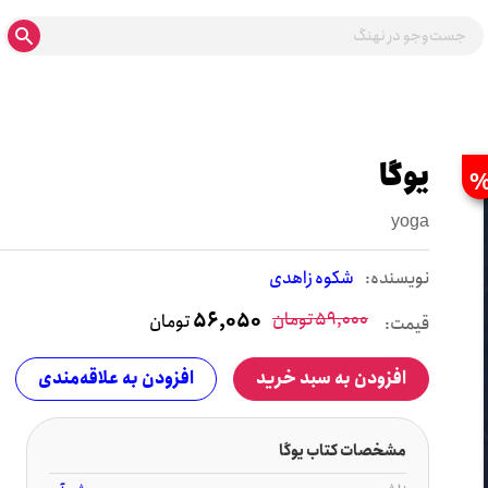
یوگا
yoga
نويسنده:
شکوه زاهدی
59,000
تومان
56,050
تومان
قیمت:
افزودن به سبد خرید
افزودن به علاقه‌مندی
مشخصات کتاب یوگا