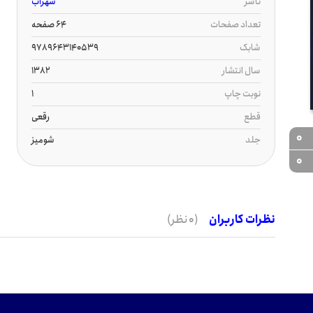
ناشر
شهرآب
تعداد صفحات
64 صفحه
شابک
9789643140539
سال انتشار
1382
نوبت چاپ
1
قطع
رقعی
0
جلد
شومیز
0
نظرات کاربران
(0 نظر)