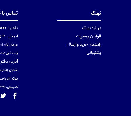
نهنگ
تماس با 
دربارهٔ نهنگ
تلفن:
۰-۰۲۱
قوانین و مقررات
ایمیل:
.ir
راهنمای خرید و ارسال
روزهای کاری از ساعت ۹ صب
پشتیبانی
پاسخگوی تماس
آدرس دفتر 
خیابان ژاندارمر
پلاک 121، واحد ۴.
کدپستی: 131465433۶