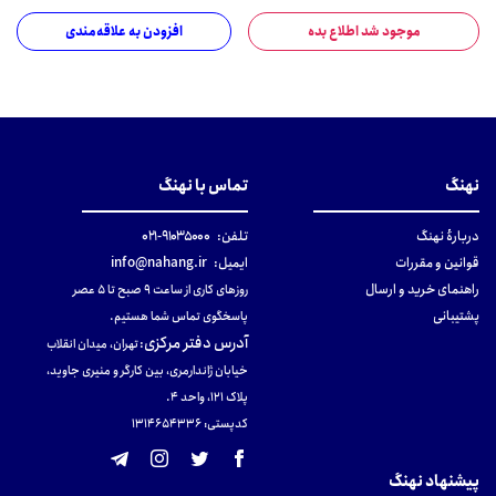
موجود شد اطلاع بده
افزودن به علاقه‌مندی
نهنگ
تماس با نهنگ
دربارهٔ نهنگ
تلفن:
۹۱۰۳۵۰۰۰-۰۲۱
قوانین و مقررات
ایمیل:
info@nahang.ir
راهنمای خرید و ارسال
روزهای کاری از ساعت ۹ صبح تا ۵ عصر
پشتیبانی
پاسخگوی تماس شما هستیم.
آدرس دفتر مرکزی
:
تهران، میدان انقلاب
خیابان ژاندارمری، بین کارگر و منیری جاوید،
پلاک 121، واحد ۴.
کدپستی: 131465433۶
پیشنهاد نهنگ