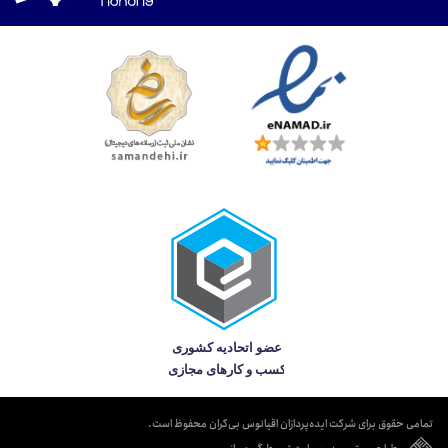
تمامی حقوق برای شرکت ایده‌پردازان اقیانوس بی‌کران محفوظ است.