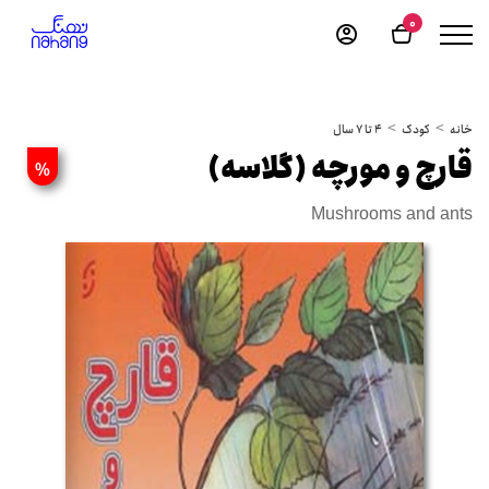
0
خانه
کودک
4 تا 7 سال
قارچ و مورچه (گلاسه)
%
Mushrooms and ants