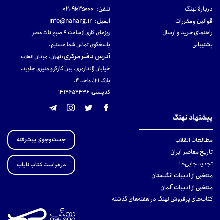
دربارهٔ نهنگ
تلفن:
۹۱۰۳۵۰۰۰-۰۲۱
قوانین و مقررات
ایمیل:
info@nahang.ir
راهنمای خرید و ارسال
روزهای کاری از ساعت ۹ صبح تا ۵ عصر
پشتیبانی
پاسخگوی تماس شما هستیم.
آدرس دفتر مرکزی
:
تهران، میدان انقلاب
خیابان ژاندارمری، بین کارگر و منیری جاوید،
پلاک 121، واحد ۴.
کدپستی: 131465433۶
پیشنهاد نهنگ
جست‌وجوی پیشرفته
مطالعات انقلاب
تاریخ معاصر ایران
تجدید چاپی‌ها
درخواست کتاب نایاب
منتخبی از ادبیات انگلستان
منتخبی از ادبیات آلمان
کتاب‌های پرفروش نهنگ در هفته‌های گذشته