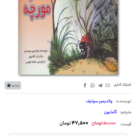
اشتراک‌ گذاری
0
(0)
نويسنده:
ولادیمیر سوتیف
مترجم:
گامایون
تومان
47,500
تومان
50,000
قیمت: