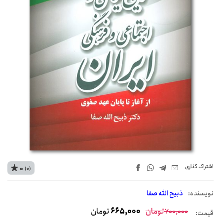
اشتراک‌ گذاری
0
(0)
نويسنده:
ذبیح الله صفا
تومان
665,000
تومان
700,000
قیمت: