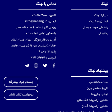
نهنگ
تماس با نهنگ
دربارهٔ نهنگ
تلفن:
۹۱۰۳۵۰۰۰-۰۲۱
قوانین و مقررات
ایمیل:
info@nahang.ir
راهنمای خرید و ارسال
روزهای کاری از ساعت ۹ صبح تا ۵ عصر
پشتیبانی
پاسخگوی تماس شما هستیم.
آدرس دفتر مرکزی
:
تهران، میدان انقلاب
خیابان ژاندارمری، بین کارگر و منیری جاوید،
پلاک 121، واحد ۴.
کدپستی: 131465433۶
پیشنهاد نهنگ
جست‌وجوی پیشرفته
مطالعات انقلاب
تاریخ معاصر ایران
تجدید چاپی‌ها
درخواست کتاب نایاب
منتخبی از ادبیات انگلستان
منتخبی از ادبیات آلمان