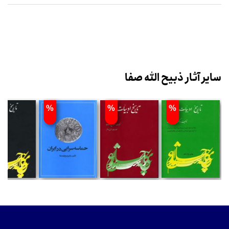
سایر آثار ذبیح الله صفا
%
%
%