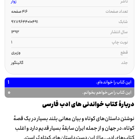
ناشر
زوار
تعداد صفحات
416 صفحه
شابک
9789644010491
سال انتشار
1392
نوبت چاپ
1
قطع
وزیری
جلد
گالینگور
1
این کتاب را خوانده‌ام.
0
این کتاب را می‌خواهم بخوانم.
دربارۀ کتاب خواندنی های ادب فارسی
نوشتن داستان‌های کوتاه و بیان معانی بلند بسیار در یک قصهٔ
کوتاه، در جهان و از جمله ایران سابقهٔ بسیار قدیم دارد و اغلب
کتاب‌های ادبی ما از این دست داستان‌های کوتاه پُر است.