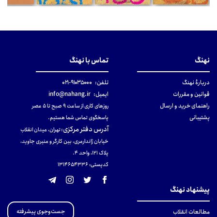
نهنگ
تماس با نهنگ
دربارهٔ نهنگ
تلفن:
۹۱۰۳۵۰۰۰-۰۲۱
قوانین و مقررات
ایمیل:
info@nahang.ir
راهنمای خرید و ارسال
روزهای کاری از ساعت ۹ صبح تا ۵ عصر
پشتیبانی
پاسخگوی تماس شما هستیم.
آدرس دفتر مرکزی
:
تهران، میدان انقلاب
خیابان ژاندارمری، بین کارگر و منیری جاوید،
پلاک 121، واحد ۴.
کدپستی: 131465433۶
پیشنهاد نهنگ
جست‌وجوی پیشرفته
مطالعات انقلاب