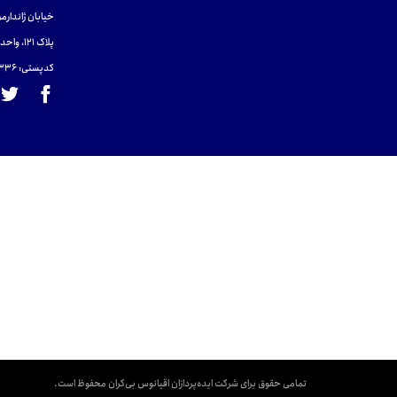
خیابان ژاندارمر
پلاک 121، واحد ۴.
کدپستی: 131465433۶
تمامی حقوق برای شرکت ایده‌پردازان اقیانوس بی‌کران محفوظ است.