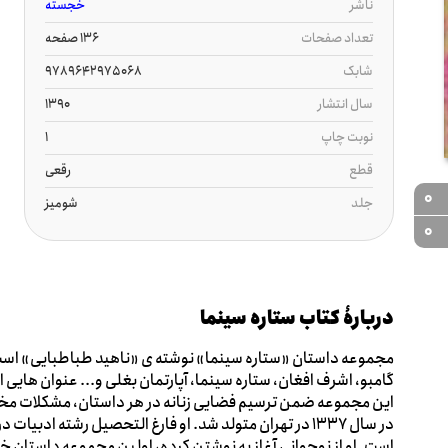
ناشر
خجسته
تعداد صفحات
136 صفحه
شابک
9789642975068‏‬
سال انتشار
1390
نوبت چاپ
1
قطع
رقعی
0
جلد
شومیز
0
دربارۀ کتاب ستاره سینما
مجموعه داستان «ستاره سینما» نوشته ی «ناهید طباطبایی» است.
گامبو، اشرف افغان، ستاره سینما، آپارتمان بغلی و... عنوان هایی
این مجموعه ضمن ترسیم فضایی زنانه در هر داستان، مشکلات مختل
در سال 1337 در تهران متولد شد. او فارغ التحصیل رشته اد