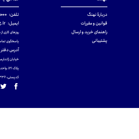
دربارهٔ نهنگ
تلفن:
۰-۰۲۱
قوانین و مقررات
ایمیل:
.ir
راهنمای خرید و ارسال
روزهای کاری از ساعت ۹ صب
پشتیبانی
پاسخگوی تماس
آدرس دفتر 
خیابان ژاندارمر
پلاک 121، واحد ۴.
کدپستی: 131465433۶