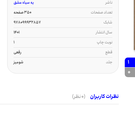
ناشر
یه سیاه مشق
تعداد صفحات
350 صفحه
شابک
978099932857
سال انتشار
1401
نوبت چاپ
1
قطع
رقعی
1
جلد
شومیز
0
نظرات کاربران
(0 نظر)