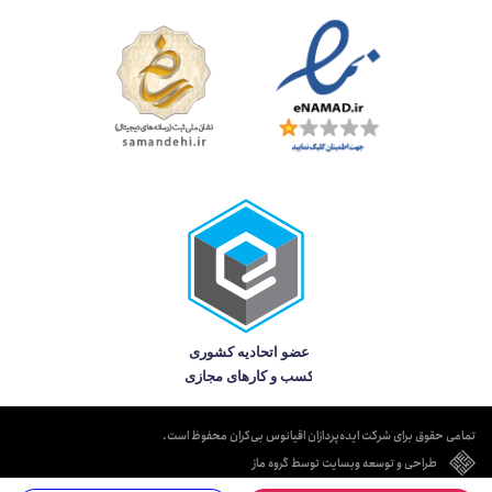
تمامی حقوق برای شرکت ایده‌پردازان اقیانوس بی‌کران محفوظ است.
طراحی و توسعه وبسایت توسط گروه ماز