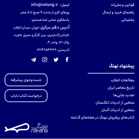
قوانین و مقررات
ایمیل:
info@nahang.ir
راهنمای خرید و ارسال
روزهای کاری از ساعت ۹ صبح تا ۵ عصر
پشتیبانی
پاسخگوی تماس شما هستیم.
آدرس دفتر مرکزی
:
تهران، میدان انقلاب
خیابان ژاندارمری، بین کارگر و منیری جاوید،
پلاک 121، واحد ۴.
کدپستی: 131465433۶
پیشنهاد نهنگ
جست‌وجوی پیشرفته
مطالعات انقلاب
تاریخ معاصر ایران
تجدید چاپی‌ها
درخواست کتاب نایاب
منتخبی از ادبیات انگلستان
منتخبی از ادبیات آلمان
کتاب‌های پرفروش نهنگ در هفته‌های گذشته