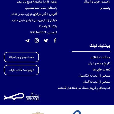
راهنمای خرید و ارسال
روزهای کاری از ساعت ۹ صبح تا ۵ عصر
پشتیبانی
پاسخگوی تماس شما هستیم.
آدرس دفتر مرکزی
:
تهران، میدان انقلاب
خیابان ژاندارمری، بین کارگر و منیری جاوید،
پلاک 121، واحد ۴.
کدپستی: 131465433۶
پیشنهاد نهنگ
جست‌وجوی پیشرفته
مطالعات انقلاب
تاریخ معاصر ایران
تجدید چاپی‌ها
درخواست کتاب نایاب
منتخبی از ادبیات انگلستان
منتخبی از ادبیات آلمان
کتاب‌های پرفروش نهنگ در هفته‌های گذشته