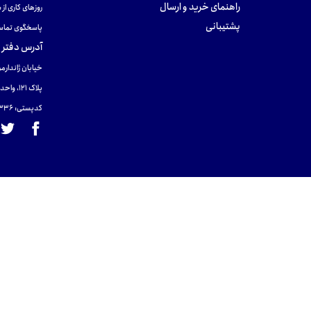
راهنمای خرید و ارسال
روزهای کاری از ساعت ۹ صب
پشتیبانی
پاسخگوی تماس
آدرس دفتر 
خیابان ژاندارمر
پلاک 121، واحد ۴.
کدپستی: 131465433۶