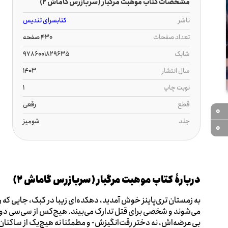
مشخصات کتاب موهبت مرگبار (سربازرس گاماش 2)
ناشر
کتابسرای تندیس
تعداد صفحات
430 صفحه
شابک
9786001829635
سال انتشار
1403
نوبت چاپ
1
قطع
رقعی
0
جلد
شومیز
0
دربارۀ کتاب موهبت مرگبار (سربازرس گاماش 2)
به زمستان تری‌پاینز خوش آمدید، دهکده‌ای زیبا در کبک، جایی ک
می‌شوند و شخصی برای قتل تدارک می‌بیند. هیچ‌کس از سی‌سی د
بی‌عرضه‌اش، نه دختر رقت‌انگیزش- و مطمئنا نه هیچ‌یک از ساکنان 