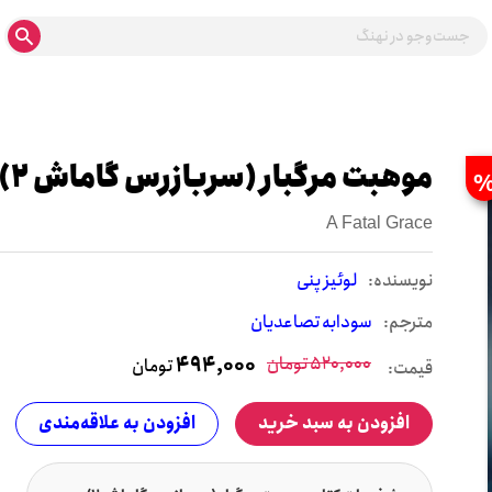
موهبت مرگبار (سربازرس گاماش 2)
A Fatal Grace
نويسنده:
لوئیز پنی
مترجم:
سودابه تصاعدیان
520,000
تومان
494,000
تومان
قیمت:
افزودن به سبد خرید
افزودن به علاقه‌مندی