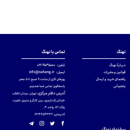
نهنگ
تماس با نهنگ
دربارهٔ نهنگ
تلفن:
۹۱۰۳۵۰۰۰-۰۲۱
قوانین و مقررات
ایمیل:
info@nahang.ir
راهنمای خرید و ارسال
روزهای کاری از ساعت ۹ صبح تا ۵ عصر
پشتیبانی
پاسخگوی تماس شما هستیم.
آدرس دفتر مرکزی
:
تهران، میدان انقلاب
خیابان ژاندارمری، بین کارگر و منیری جاوید،
پلاک 121، واحد ۴.
کدپستی: 131465433۶
پیشنهاد نهنگ