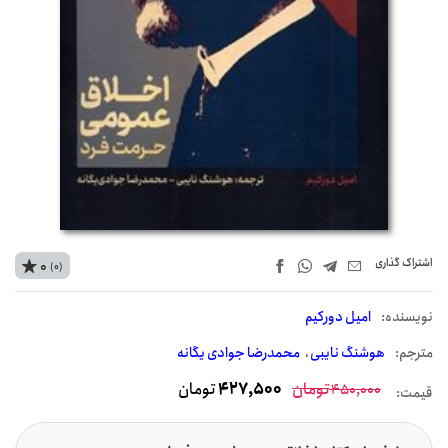
اشتراک‌ گذاری
0
(0)
نويسنده:
امیل دورکیم
مترجم:
هوشنگ نایبی
محمدرضا جوادی یگانه
تومان
427,500
تومان
450,000
قیمت: