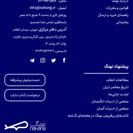
دربارهٔ نهنگ
تلفن:
۹۱۰۳۵۰۰۰-۰۲۱
قوانین و مقررات
ایمیل:
info@nahang.ir
راهنمای خرید و ارسال
روزهای کاری از ساعت ۹ صبح تا ۵ عصر
پشتیبانی
پاسخگوی تماس شما هستیم.
آدرس دفتر مرکزی
:
تهران، میدان انقلاب
خیابان ژاندارمری، بین کارگر و منیری جاوید،
پلاک 121، واحد ۴.
کدپستی: 131465433۶
پیشنهاد نهنگ
جست‌وجوی پیشرفته
مطالعات انقلاب
تاریخ معاصر ایران
تجدید چاپی‌ها
درخواست کتاب نایاب
منتخبی از ادبیات انگلستان
منتخبی از ادبیات آلمان
کتاب‌های پرفروش نهنگ در هفته‌های گذشته