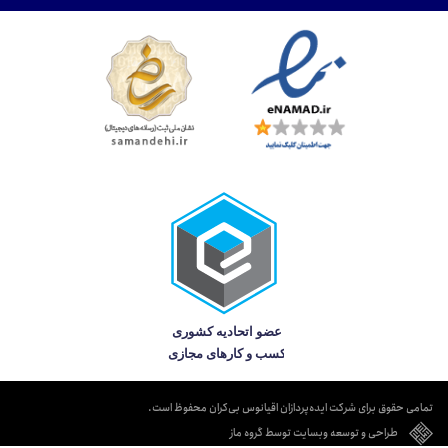
تمامی حقوق برای شرکت ایده‌پردازان اقیانوس بی‌کران محفوظ است.
طراحی و توسعه وبسایت توسط گروه ماز