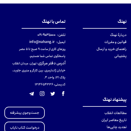
نهنگ
تماس با نهنگ
دربارهٔ نهنگ
تلفن:
۹۱۰۳۵۰۰۰-۰۲۱
قوانین و مقررات
ایمیل:
info@nahang.ir
راهنمای خرید و ارسال
روزهای کاری از ساعت ۹ صبح تا ۵ عصر
پشتیبانی
پاسخگوی تماس شما هستیم.
آدرس دفتر مرکزی
:
تهران، میدان انقلاب
خیابان ژاندارمری، بین کارگر و منیری جاوید،
پلاک 121، واحد ۴.
کدپستی: 131465433۶
پیشنهاد نهنگ
جست‌وجوی پیشرفته
مطالعات انقلاب
تاریخ معاصر ایران
تجدید چاپی‌ها
درخواست کتاب نایاب