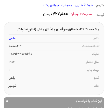
مترجم:
هوشنگ نایبی
محمدرضا جوادی یگانه
تومان
427,500
تومان
450,000
قیمت:
مشخصات کتاب اخلاق حرفه ای و اخلاق مدنی (نظریه دولت)
ناشر
علمی
تعداد صفحات
194 صفحه
شابک
9789644045660
سال انتشار
1404
نوبت چاپ
1
قطع
رقعی
جلد
شومیز
0
این کتاب را خوانده‌ام.