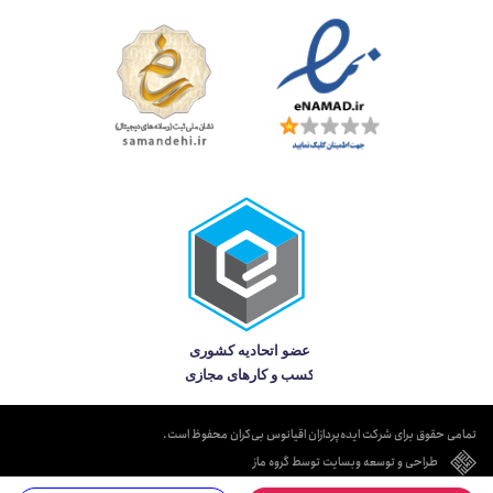
تمامی حقوق برای شرکت ایده‌پردازان اقیانوس بی‌کران محفوظ است.
طراحی و توسعه وبسایت توسط گروه ماز