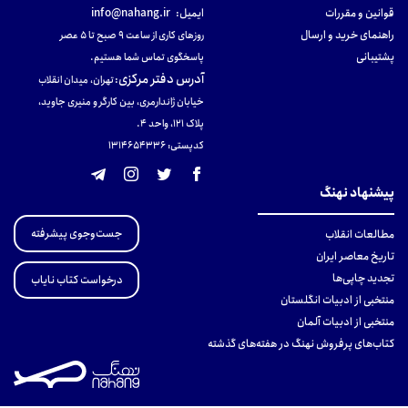
قوانین و مقررات
ایمیل:
info@nahang.ir
راهنمای خرید و ارسال
روزهای کاری از ساعت ۹ صبح تا ۵ عصر
پشتیبانی
پاسخگوی تماس شما هستیم.
آدرس دفتر مرکزی
:
تهران، میدان انقلاب
خیابان ژاندارمری، بین کارگر و منیری جاوید،
پلاک 121، واحد ۴.
کدپستی: 131465433۶
پیشنهاد نهنگ
جست‌وجوی پیشرفته
مطالعات انقلاب
تاریخ معاصر ایران
تجدید چاپی‌ها
درخواست کتاب نایاب
منتخبی از ادبیات انگلستان
منتخبی از ادبیات آلمان
کتاب‌های پرفروش نهنگ در هفته‌های گذشته