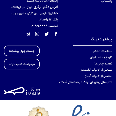
پشتیبانی
پاسخگوی تماس شما هستیم.
آدرس دفتر مرکزی
:
تهران، میدان انقلاب
خیابان ژاندارمری، بین کارگر و منیری جاوید،
پلاک 121، واحد ۴.
کدپستی: 131465433۶
پیشنهاد نهنگ
جست‌وجوی پیشرفته
مطالعات انقلاب
تاریخ معاصر ایران
تجدید چاپی‌ها
درخواست کتاب نایاب
منتخبی از ادبیات انگلستان
منتخبی از ادبیات آلمان
کتاب‌های پرفروش نهنگ در هفته‌های گذشته