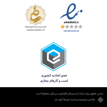
تمامی حقوق برای شرکت ایده‌پردازان اقیانوس بی‌کران محفوظ است.
طراحی و توسعه وبسایت توسط گروه ماز