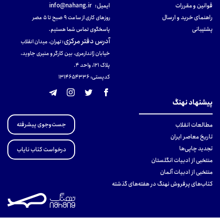
قوانین و مقررات
ایمیل:
info@nahang.ir
راهنمای خرید و ارسال
روزهای کاری از ساعت ۹ صبح تا ۵ عصر
پشتیبانی
پاسخگوی تماس شما هستیم.
آدرس دفتر مرکزی
:
تهران، میدان انقلاب
خیابان ژاندارمری، بین کارگر و منیری جاوید،
پلاک 121، واحد ۴.
کدپستی: 131465433۶
پیشنهاد نهنگ
جست‌وجوی پیشرفته
مطالعات انقلاب
تاریخ معاصر ایران
تجدید چاپی‌ها
درخواست کتاب نایاب
منتخبی از ادبیات انگلستان
منتخبی از ادبیات آلمان
کتاب‌های پرفروش نهنگ در هفته‌های گذشته