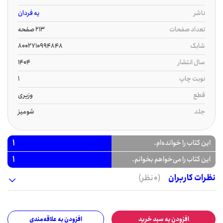
ناشر
یه فردان
تعداد صفحات
213 صفحه
شابک
8002710994848
سال انتشار
1404
نوبت چاپ
1
قطع
وزیری
جلد
شومیز
1
این کتاب را خوانده‌ام.
1
این کتاب را می‌خواهم بخوانم.
نظرات کاربران
(0 نظر)
افزودن به سبد خرید
افزودن به علاقه‌مندی