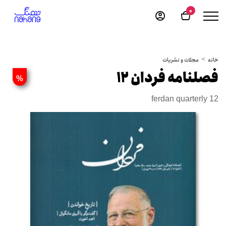
0
خانه
مجلات و نشریات
فصلنامه فردان 12
%
ferdan quarterly 12