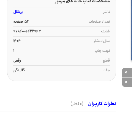
مشخصات کتاب خانه های مرموز
ناشر
پرتقال
تعداد صفحات
152 صفحه
شابک
9786004622943
سال انتشار
1404
نوبت چاپ
1
قطع
رقعی
جلد
گالینگور
0
0
نظرات کاربران
(0 نظر)