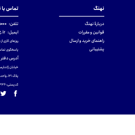
نهنگ
تماس با 
دربارهٔ نهنگ
تلفن:
۰-۰۲۱
قوانین و مقررات
ایمیل:
.ir
راهنمای خرید و ارسال
روزهای کاری از ساعت ۹ صب
پشتیبانی
پاسخگوی تماس
آدرس دفتر 
خیابان ژاندارمر
پلاک 121، واحد ۴.
کدپستی: 131465433۶