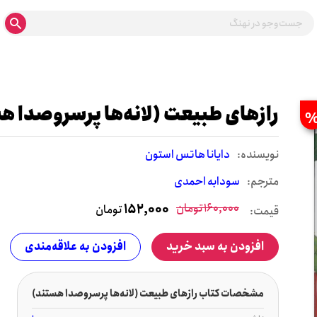
رازهای طبیعت (لانه‌ها پرسروصدا ه
نويسنده:
دایانا هاتس استون
مترجم:
سودابه احمدی
160,000
تومان
152,000
تومان
قیمت:
افزودن به سبد خرید
افزودن به علاقه‌مندی
مشخصات کتاب رازهای طبیعت (لانه‌ها پرسروصدا هستند)