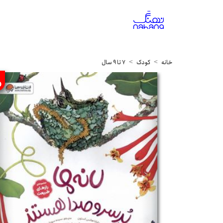
خانه
کودک
7 تا 9 سال
%