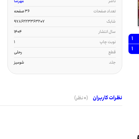
ناشر
مهرسا
تعداد صفحات
36 صفحه
شابک
9786223363207
سال انتشار
1404
1
نوبت چاپ
1
1
قطع
رحلی
جلد
شومیز
نظرات کاربران
(0 نظر)