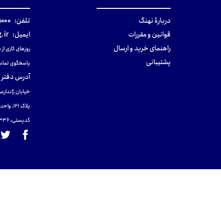
دربارهٔ نهنگ
تلفن:
۰-۰۲۱
قوانین و مقررات
ایمیل:
.ir
راهنمای خرید و ارسال
روزهای کاری از ساعت ۹ صب
پشتیبانی
پاسخگوی تماس
آدرس دفتر 
خیابان ژاندارمر
پلاک 121، واحد ۴.
کدپستی: 131465433۶