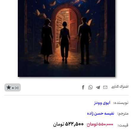
اشتراک‌ گذاری
0
(0)
نويسنده:
ایوی وودز
مترجم:
نفیسه حسن زاده
تومان
522,500
تومان
550,000
قیمت: