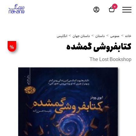
0
خانه
عمومی
داستان
داستان جهان
انگلیس
کتابفروشی گمشده
%
The Lost Bookshop