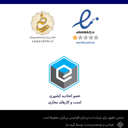
تمامی حقوق برای شرکت ایده‌پردازان اقیانوس بی‌کران محفوظ است.
طراحی و توسعه وبسایت توسط گروه ماز