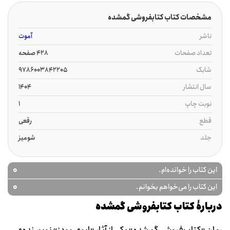
مشخصات کتاب کتابفروشی گمشده
ناشر
آموت
تعداد صفحات
428 صفحه
شابک
9786003842205
سال انتشار
1404
نوبت چاپ
1
قطع
رقعی
جلد
شومیز
0
این کتاب را خوانده‌ام.
0
این کتاب را می‌خواهم بخوانم.
دربارۀ کتاب کتابفروشی گمشده