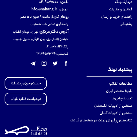
دربارهٔ نهنگ
تلفن:
۹۱۰۳۵۰۰۰-۰۲۱
قوانین و مقررات
ایمیل:
info@nahang.ir
راهنمای خرید و ارسال
روزهای کاری از ساعت ۹ صبح تا ۵ عصر
پشتیبانی
پاسخگوی تماس شما هستیم.
آدرس دفتر مرکزی
:
تهران، میدان انقلاب
خیابان ژاندارمری، بین کارگر و منیری جاوید،
پلاک 121، واحد ۴.
کدپستی: 131465433۶
پیشنهاد نهنگ
جست‌وجوی پیشرفته
مطالعات انقلاب
تاریخ معاصر ایران
تجدید چاپی‌ها
درخواست کتاب نایاب
منتخبی از ادبیات انگلستان
منتخبی از ادبیات آلمان
کتاب‌های پرفروش نهنگ در هفته‌های گذشته