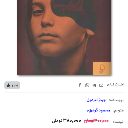
اشتراک‌ گذاری
0
(0)
نويسنده:
جو آر لنزدیل
مترجم:
محمود گودرزی
تومان
380,000
تومان
400,000
قیمت: