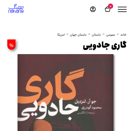
0
خانه
عمومی
داستان
داستان جهان
امریکا
گاری جادویی
%