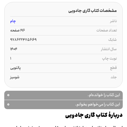
مشخصات کتاب گاری جادویی
ناشر
چام
تعداد صفحات
196 صفحه
شابک
9786224756169
سال انتشار
1404
نوبت چاپ
1
قطع
پالتویی
جلد
شومیز
0
این کتاب را خوانده‌ام.
0
این کتاب را می‌خواهم بخوانم.
دربارۀ کتاب گاری جادویی