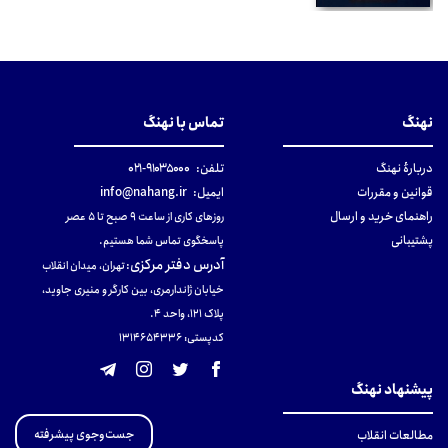
نهنگ
تماس با نهنگ
دربارهٔ نهنگ
تلفن:
۹۱۰۳۵۰۰۰-۰۲۱
قوانین و مقررات
ایمیل:
info@nahang.ir
راهنمای خرید و ارسال
روزهای کاری از ساعت ۹ صبح تا ۵ عصر
پشتیبانی
پاسخگوی تماس شما هستیم.
آدرس دفتر مرکزی
:
تهران، میدان انقلاب
خیابان ژاندارمری، بین کارگر و منیری جاوید،
پلاک 121، واحد ۴.
کدپستی: 131465433۶
پیشنهاد نهنگ
جست‌وجوی پیشرفته
مطالعات انقلاب