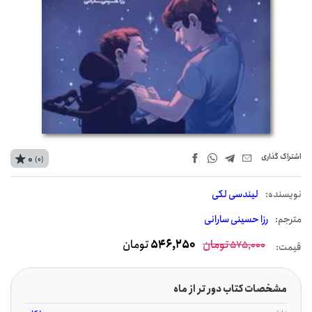
اشتراک‌ گذاری
0
(0)
نويسنده:
لیندسی لکی
مترجم:
رزا حسینی سارانی
تومان
546,250
تومان
575,000
قیمت:
مشخصات کتاب دور تر از ماه