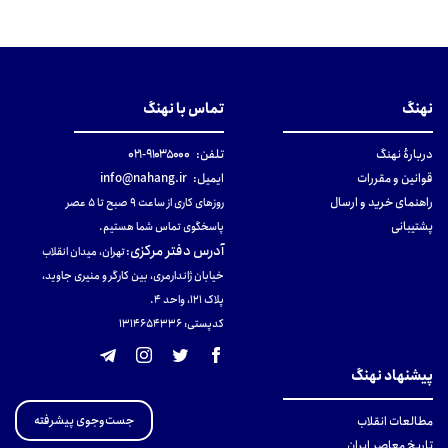
نهنگ
تماس با نهنگ
دربارهٔ نهنگ
تلفن:
۹۱۰۳۵۰۰۰-۰۲۱
قوانین و مقررات
ایمیل:
info@nahang.ir
راهنمای خرید و ارسال
روزهای کاری از ساعت ۹ صبح تا ۵ عصر
پشتیبانی
پاسخگوی تماس شما هستیم.
آدرس دفتر مرکزی
:
تهران، میدان انقلاب
خیابان ژاندارمری، بین کارگر و منیری جاوید،
پلاک 121، واحد ۴.
کدپستی: 131465433۶
پیشنهاد نهنگ
جست‌وجوی پیشرفته
مطالعات انقلاب
تاریخ معاصر ایران