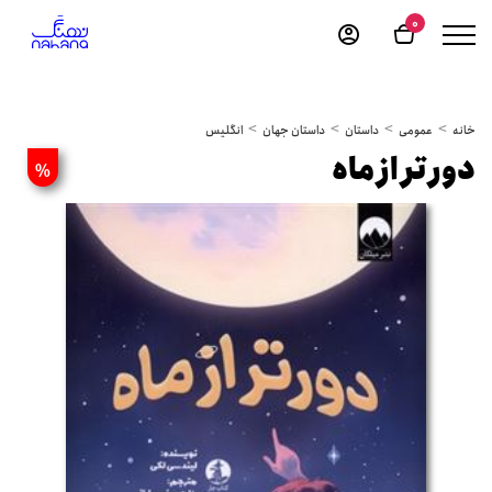
0
خانه
عمومی
داستان
داستان جهان
انگلیس
دور تر از ماه
%