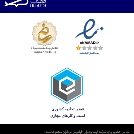
تمامی حقوق برای شرکت ایده‌پردازان اقیانوس بی‌کران محفوظ است.