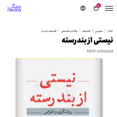
0
خانه
عمومی
فلسفه
مکاتب فلسفی
فلسفه جدید
نیستی از بندرسته
Nihil unbound