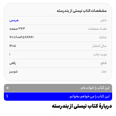
مشخصات کتاب نیستی از بندرسته
ناشر
هرمس
تعداد صفحات
343 صفحه
شابک
9786004564441
سال انتشار
1405
نوبت چاپ
1
قطع
رقعی
جلد
شومیز
0
این کتاب را خوانده‌ام.
1
این کتاب را می‌خواهم بخوانم.
دربارۀ کتاب نیستی از بندرسته