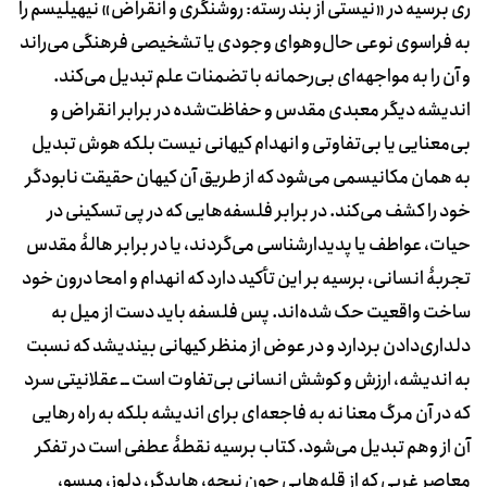
ری برسیه در «نیستی از بند رسته: روشنگری و انقراض» نیهیلیسم را
به فراسوی نوعی حال‏‌وهوای وجودی یا تشخیصی فرهنگی می‌‏راند
و آن را به مواجهه‌‏ای بی‏‌رحمانه با تضمنات علم تبدیل می‌‏کند.
اندیشه دیگر معبدی مقدس و حفاظت‌‏شده در برابر انقراض و
بی‌‏معنایی یا بی‌‏تفاوتی و انهدام کیهانی نیست بلکه هوش تبدیل
به همان مکانیسمی می‏‌شود که از طریق آن کیهان حقیقت نابودگر
خود را کشف می‏‌کند. در برابر فلسفه‌‏هایی که در پی تسکینی در
حیات، عواطف یا پدیدارشناسی می‌‏گردند، یا در برابر هالۀ مقدس
تجربۀ انسانی، برسیه بر این تأکید دارد که انهدام و امحا درون خود
ساخت واقعیت حک شده‌‏اند. پس فلسفه باید دست از میل به
دلداری‏‌دادن بردارد و در عوض از منظر کیهانی بیندیشد که نسبت
به اندیشه، ارزش و کوشش انسانی بی‌‏تفاوت است ــ عقلانیتی سرد
که در آن مرگ معنا نه به فاجعه‌‏ای برای اندیشه بلکه به راه رهایی
آن از وهم تبدیل می‌‏شود. کتاب برسیه نقطۀ عطفی است در تفکر
معاصر غربی که از قله‌‏هایی چون نیچه، هایدگر، دلوز، میسو،