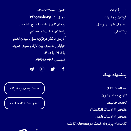
دربارهٔ نهنگ
تلفن:
۹۱۰۳۵۰۰۰-۰۲۱
قوانین و مقررات
ایمیل:
info@nahang.ir
راهنمای خرید و ارسال
روزهای کاری از ساعت ۹ صبح تا ۵ عصر
پشتیبانی
پاسخگوی تماس شما هستیم.
آدرس دفتر مرکزی
:
تهران، میدان انقلاب
خیابان ژاندارمری، بین کارگر و منیری جاوید،
پلاک 121، واحد ۴.
کدپستی: 131465433۶
پیشنهاد نهنگ
جست‌وجوی پیشرفته
مطالعات انقلاب
تاریخ معاصر ایران
تجدید چاپی‌ها
درخواست کتاب نایاب
منتخبی از ادبیات انگلستان
منتخبی از ادبیات آلمان
کتاب‌های پرفروش نهنگ در هفته‌های گذشته