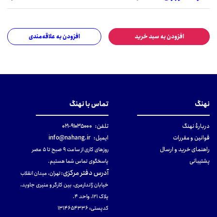
افزودن به سبد خرید
افزودن به علاقه‌مندی
نهنگ
تماس با نهنگ
دربارهٔ نهنگ
تلفن:
۹۱۰۳۵۰۰۰-۰۲۱
قوانین و مقررات
ایمیل:
info@nahang.ir
راهنمای خرید و ارسال
روزهای کاری از ساعت ۹ صبح تا ۵ عصر
پشتیبانی
پاسخگوی تماس شما هستیم.
آدرس دفتر مرکزی
:
تهران، میدان انقلاب
خیابان ژاندارمری، بین کارگر و منیری جاوید،
پلاک 121، واحد ۴.
کدپستی: 131465433۶