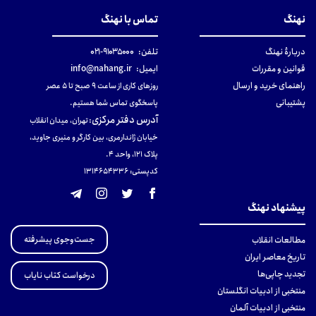
نهنگ
تماس با نهنگ
دربارهٔ نهنگ
تلفن:
۹۱۰۳۵۰۰۰-۰۲۱
قوانین و مقررات
ایمیل:
info@nahang.ir
راهنمای خرید و ارسال
روزهای کاری از ساعت ۹ صبح تا ۵ عصر
پشتیبانی
پاسخگوی تماس شما هستیم.
آدرس دفتر مرکزی
:
تهران، میدان انقلاب
خیابان ژاندارمری، بین کارگر و منیری جاوید،
پلاک 121، واحد ۴.
کدپستی: 131465433۶
پیشنهاد نهنگ
جست‌وجوی پیشرفته
مطالعات انقلاب
تاریخ معاصر ایران
تجدید چاپی‌ها
درخواست کتاب نایاب
منتخبی از ادبیات انگلستان
منتخبی از ادبیات آلمان