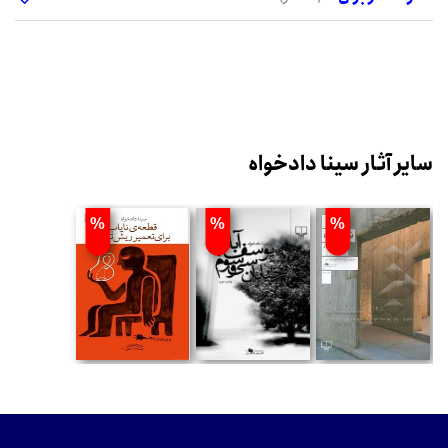
سایر آثار سینا دادخواه
%
%
%