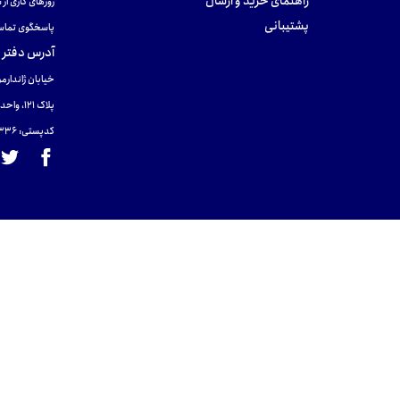
راهنمای خرید و ارسال
روزهای کاری از ساعت ۹ صب
پشتیبانی
پاسخگوی تماس
آدرس دفتر 
خیابان ژاندارمر
پلاک 121، واحد ۴.
کدپستی: 131465433۶