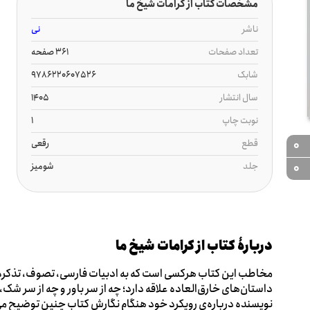
مشخصات کتاب از کرامات شیخ ما
ناشر
نی
تعداد صفحات
361 صفحه
شابک
9786220607526
سال انتشار
1405
نوبت چاپ
1
قطع
رقعی
0
جلد
شومیز
0
دربارۀ کتاب از کرامات شیخ ما
مخاطب این کتاب هرکسی است که به ادبیات فارسی، تصوف، تذکره‌ها،
داستان‌های خارق‌العاده علاقه دارد؛ چه از سر باور و چه از سر شک
نویسنده درباره‌ی رویکرد خود هنگام نگارش کتاب چنین توضیح می‌