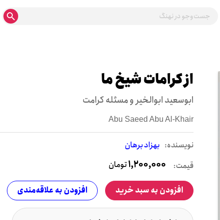
از کرامات شیخ ما
ابوسعید ابوالخیر و مسئله کرامت‏‫
Abu Saeed Abu Al-Khair
نويسنده:
بهزاد برهان
1,200,000
تومان
قیمت:
افزودن به سبد خرید
افزودن به علاقه‌مندی