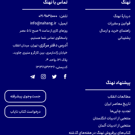
نهنگ
تماس با نهنگ
دربارهٔ نهنگ
تلفن:
۹۱۰۳۵۰۰۰-۰۲۱
قوانین و مقررات
ایمیل:
info@nahang.ir
راهنمای خرید و ارسال
روزهای کاری از ساعت ۹ صبح تا ۵ عصر
پشتیبانی
پاسخگوی تماس شما هستیم.
آدرس دفتر مرکزی
:
تهران، میدان انقلاب
خیابان ژاندارمری، بین کارگر و منیری جاوید،
پلاک 121، واحد ۴.
کدپستی: 131465433۶
پیشنهاد نهنگ
جست‌وجوی پیشرفته
مطالعات انقلاب
تاریخ معاصر ایران
تجدید چاپی‌ها
درخواست کتاب نایاب
منتخبی از ادبیات انگلستان
منتخبی از ادبیات آلمان
کتاب‌های پرفروش نهنگ در هفته‌های گذشته