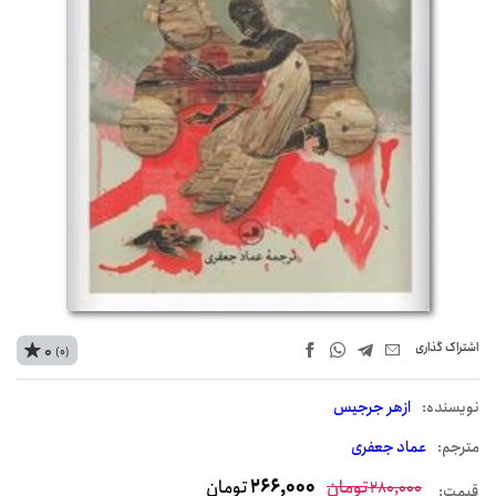
اشتراک‌ گذاری
0
(0)
نويسنده:
ازهر جرجیس
مترجم:
عماد جعفری
تومان
266,000
تومان
280,000
قیمت: