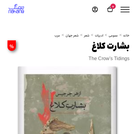
0
خانه
عمومی
ادبیات
شعر
شعر جهان
عرب
بشارت کلاغ
%
The Crow's Tidings