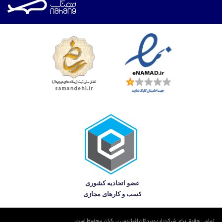
تمامی حقوق برای شرکت ایده‌پردازان اقیانوس بی‌کران محفوظ است.