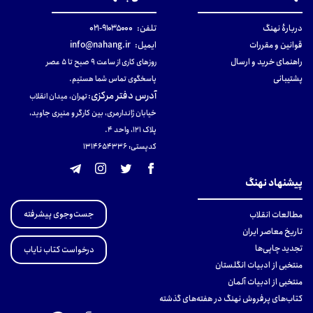
دربارهٔ نهنگ
تلفن:
۹۱۰۳۵۰۰۰-۰۲۱
قوانین و مقررات
ایمیل:
info@nahang.ir
راهنمای خرید و ارسال
روزهای کاری از ساعت ۹ صبح تا ۵ عصر
پشتیبانی
پاسخگوی تماس شما هستیم.
آدرس دفتر مرکزی
:
تهران، میدان انقلاب
خیابان ژاندارمری، بین کارگر و منیری جاوید،
پلاک 121، واحد ۴.
کدپستی: 131465433۶
پیشنهاد نهنگ
جست‌وجوی پیشرفته
مطالعات انقلاب
تاریخ معاصر ایران
تجدید چاپی‌ها
درخواست کتاب نایاب
منتخبی از ادبیات انگلستان
منتخبی از ادبیات آلمان
کتاب‌های پرفروش نهنگ در هفته‌های گذشته