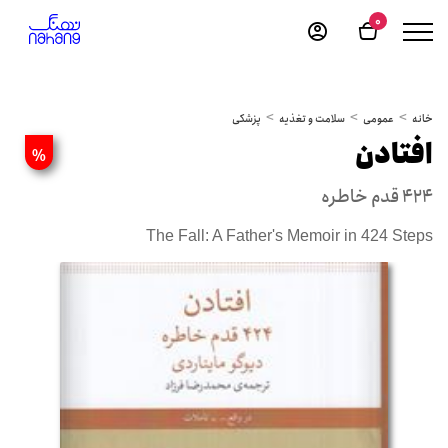
0
خانه
عمومی
سلامت و تغذیه
پزشکی
افتادن
%
424 قدم خاطره
The Fall: A Father's Memoir in 424 Steps