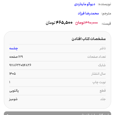
نويسنده:
دیوگو مایناردی
مترجم:
محمدرضا فرزاد
تومان
465,500
تومان
490,000
قیمت:
مشخصات کتاب افتادن
ناشر
چشمه
تعداد صفحات
179 صفحه
شابک
9786220114826
سال انتشار
1405
نوبت چاپ
1
قطع
پالتویی
جلد
شومیز