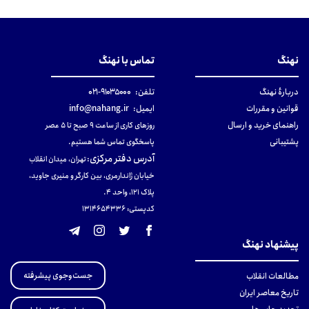
نهنگ
تماس با نهنگ
دربارهٔ نهنگ
تلفن:
۹۱۰۳۵۰۰۰-۰۲۱
قوانین و مقررات
ایمیل:
info@nahang.ir
راهنمای خرید و ارسال
روزهای کاری از ساعت ۹ صبح تا ۵ عصر
پشتیبانی
پاسخگوی تماس شما هستیم.
آدرس دفتر مرکزی
:
تهران، میدان انقلاب
خیابان ژاندارمری، بین کارگر و منیری جاوید،
پلاک 121، واحد ۴.
کدپستی: 131465433۶
پیشنهاد نهنگ
جست‌وجوی پیشرفته
مطالعات انقلاب
تاریخ معاصر ایران