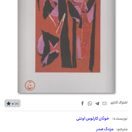
اشتراک‌ گذاری
0
(0)
نويسنده:
خوئان کارلوس اونتی
مترجم:
مزدک صدر