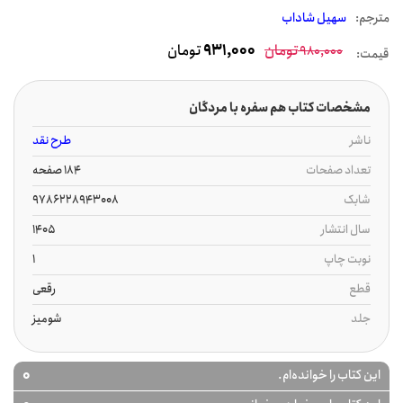
مترجم:
سهیل شاداب
تومان
931,000
تومان
980,000
قیمت:
مشخصات کتاب هم سفره با مردگان
ناشر
طرح نقد
تعداد صفحات
184 صفحه
شابک
9786228943008
سال انتشار
1405
نوبت چاپ
1
قطع
رقعی
جلد
شومیز
0
این کتاب را خوانده‌ام.