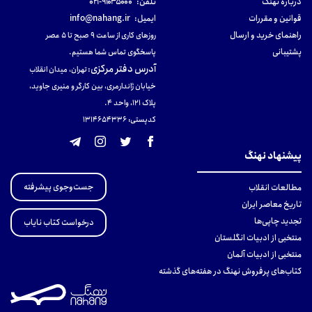
دربارهٔ نهنگ
تلفن:
۹۱۰۳۵۰۰۰-۰۲۱
قوانین و مقررات
ایمیل:
info@nahang.ir
راهنمای خرید و ارسال
روزهای کاری از ساعت ۹ صبح تا ۵ عصر
پشتیبانی
پاسخگوی تماس شما هستیم.
آدرس دفتر مرکزی
:
تهران، میدان انقلاب
خیابان ژاندارمری، بین کارگر و منیری جاوید،
پلاک 121، واحد ۴.
کدپستی: 131465433۶
پیشنهاد نهنگ
جست‌وجوی پیشرفته
مطالعات انقلاب
تاریخ معاصر ایران
تجدید چاپی‌ها
درخواست کتاب نایاب
منتخبی از ادبیات انگلستان
منتخبی از ادبیات آلمان
کتاب‌های پرفروش نهنگ در هفته‌های گذشته