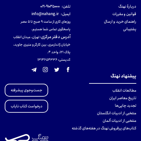
دربارهٔ نهنگ
تلفن:
۹۱۰۳۵۰۰۰-۰۲۱
قوانین و مقررات
ایمیل:
info@nahang.ir
راهنمای خرید و ارسال
روزهای کاری از ساعت ۹ صبح تا ۵ عصر
پشتیبانی
پاسخگوی تماس شما هستیم.
آدرس دفتر مرکزی
:
تهران، میدان انقلاب
خیابان ژاندارمری، بین کارگر و منیری جاوید،
پلاک 121، واحد ۴.
کدپستی: 131465433۶
پیشنهاد نهنگ
جست‌وجوی پیشرفته
مطالعات انقلاب
تاریخ معاصر ایران
تجدید چاپی‌ها
درخواست کتاب نایاب
منتخبی از ادبیات انگلستان
منتخبی از ادبیات آلمان
کتاب‌های پرفروش نهنگ در هفته‌های گذشته