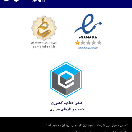
تمامی حقوق برای شرکت ایده‌پردازان اقیانوس بی‌کران محفوظ است.