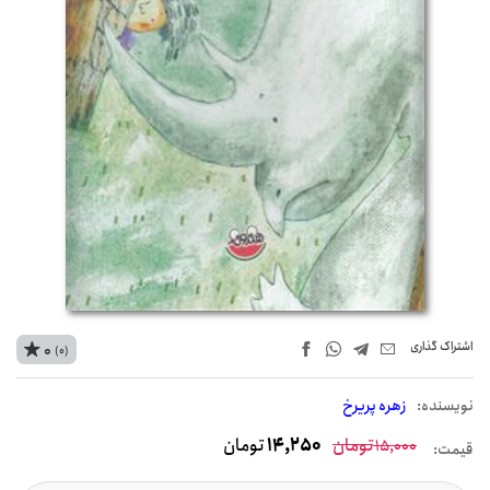
اشتراک‌ گذاری
0
(0)
نويسنده:
زهره پریرخ
تومان
14,250
تومان
15,000
قیمت: