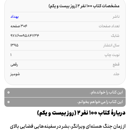
مشخصات کتاب 100 نفر 2 (روز بیست و یکم)
ناشر
بهداد
تعداد صفحات
304 صفحه
شابک
9786009584734
سال انتشار
1395
نوبت چاپ
1
قطع
رقعی
جلد
شومیز
0
این کتاب را خوانده‌ام.
0
این کتاب را می‌خواهم بخوانم.
دربارۀ کتاب 100 نفر 2 (روز بیست و یکم)
از زمان جنگ هسته‌ای ویرانگر، بشر در سفینه‌هایی فضایی بالای