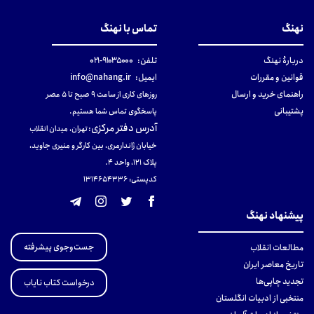
نهنگ
تماس با نهنگ
دربارهٔ نهنگ
تلفن:
۹۱۰۳۵۰۰۰-۰۲۱
قوانین و مقررات
ایمیل:
info@nahang.ir
راهنمای خرید و ارسال
روزهای کاری از ساعت ۹ صبح تا ۵ عصر
پشتیبانی
پاسخگوی تماس شما هستیم.
آدرس دفتر مرکزی
:
تهران، میدان انقلاب
خیابان ژاندارمری، بین کارگر و منیری جاوید،
پلاک 121، واحد ۴.
کدپستی: 131465433۶
پیشنهاد نهنگ
جست‌وجوی پیشرفته
مطالعات انقلاب
تاریخ معاصر ایران
تجدید چاپی‌ها
درخواست کتاب نایاب
منتخبی از ادبیات انگلستان