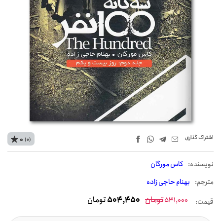
اشتراک‌ گذاری
0
(0)
نويسنده:
کاس مورگان
مترجم:
بهنام حاجی زاده
تومان
504,450
تومان
531,000
قیمت: