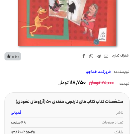
اشتراک‌ گذاری
0
(0)
نويسنده:
فروزنده خداجو
تومان
118,750
تومان
125,000
قیمت:
مشخصات کتاب کتاب‌های نارنجی، هفته‌ی 50 (آرزوهای نخودی)
ناشر
قدیانی
تعداد صفحات
48 صفحه
شابک
9786002510211