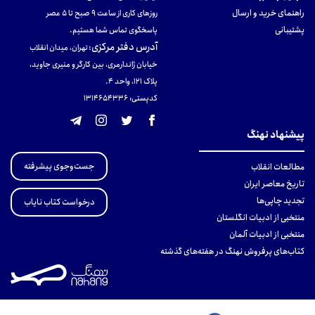
راهنمای خرید و ارسال
روزهای کاری از ساعت ۹ صبح تا ۵ عصر
پشتیبانی
پاسخگوی تماس شما هستیم.
آدرس دفتر مرکزی
:
تهران، میدان انقلاب
خیابان ژاندارمری، بین کارگر و منیری جاوید،
پلاک 121، واحد ۴.
کدپستی: 131465433۶
پیشنهاد نهنگ
جست‌وجوی پیشرفته
مطالعات انقلاب
تاریخ معاصر ایران
تجدید چاپی‌ها
درخواست کتاب نایاب
منتخبی از ادبیات انگلستان
منتخبی از ادبیات آلمان
کتاب‌های پرفروش نهنگ در هفته‌های گذشته