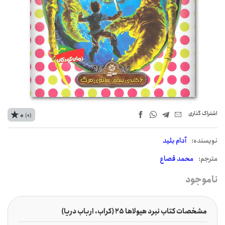
اشتراک‌ گذاری
0
(0)
نويسنده:
آدام بلید
مترجم:
محمد قصاع
ناموجود
مشخصات کتاب نبرد هیولاها 25 (کراب، ارباب دریا)