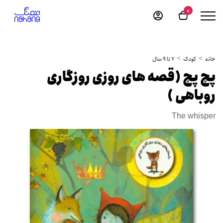
0
خانه
کودک
7 تا 9 سال
پچ پچ (قصه های روزی روزگاری
روباهی )
The whisper