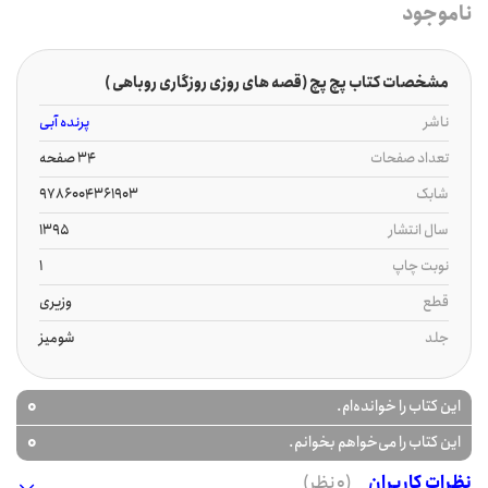
ناموجود
مشخصات کتاب پچ پچ (قصه های روزی روزگاری روباهی )
ناشر
پرنده آبی
تعداد صفحات
34 صفحه
شابک
9786004361903
سال انتشار
1395
نوبت چاپ
1
قطع
وزیری
جلد
شومیز
0
این کتاب را خوانده‌ام.
0
این کتاب را می‌خواهم بخوانم.
نظرات کاربران
(0 نظر)