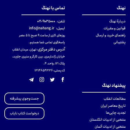
نهنگ
تماس با نهنگ
دربارهٔ نهنگ
تلفن:
۹۱۰۳۵۰۰۰-۰۲۱
قوانین و مقررات
ایمیل:
info@nahang.ir
راهنمای خرید و ارسال
روزهای کاری از ساعت ۹ صبح تا ۵ عصر
پشتیبانی
پاسخگوی تماس شما هستیم.
آدرس دفتر مرکزی
:
تهران، میدان انقلاب
خیابان ژاندارمری، بین کارگر و منیری جاوید،
پلاک 121، واحد ۴.
کدپستی: 131465433۶
پیشنهاد نهنگ
جست‌وجوی پیشرفته
مطالعات انقلاب
تاریخ معاصر ایران
تجدید چاپی‌ها
درخواست کتاب نایاب
منتخبی از ادبیات انگلستان
منتخبی از ادبیات آلمان