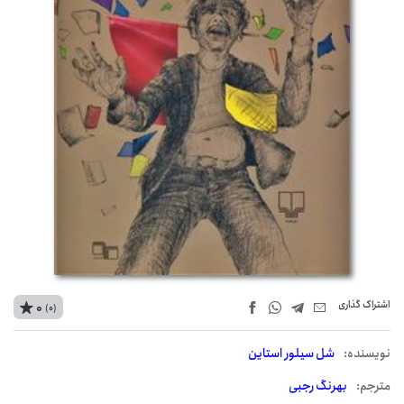
اشتراک‌ گذاری
0
(0)
نويسنده:
شل سیلور استاین
مترجم:
بهرنگ رجبی