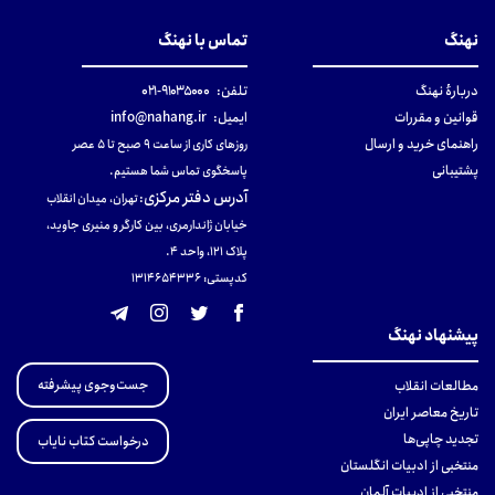
نهنگ
تماس با نهنگ
دربارهٔ نهنگ
تلفن:
۹۱۰۳۵۰۰۰-۰۲۱
قوانین و مقررات
ایمیل:
info@nahang.ir
راهنمای خرید و ارسال
روزهای کاری از ساعت ۹ صبح تا ۵ عصر
پشتیبانی
پاسخگوی تماس شما هستیم.
آدرس دفتر مرکزی
:
تهران، میدان انقلاب
خیابان ژاندارمری، بین کارگر و منیری جاوید،
پلاک 121، واحد ۴.
کدپستی: 131465433۶
پیشنهاد نهنگ
جست‌وجوی پیشرفته
مطالعات انقلاب
تاریخ معاصر ایران
تجدید چاپی‌ها
درخواست کتاب نایاب
منتخبی از ادبیات انگلستان
منتخبی از ادبیات آلمان