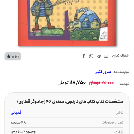
اشتراک‌ گذاری
0
(0)
نويسنده:
سرور کتبی
تومان
118,750
تومان
125,000
قیمت:
مشخصات کتاب کتاب‌های نارنجی، هفته‌ی 46 (جادوگر قطاری)
ناشر
قدیانی
تعداد صفحات
48 صفحه
شابک
9786002510174