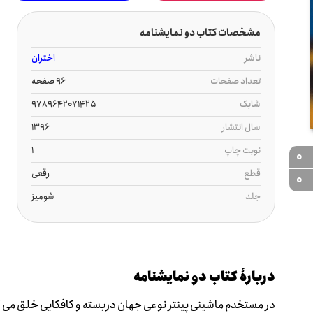
مشخصات کتاب دو نمایشنامه
ناشر
اختران
تعداد صفحات
96 صفحه
شابک
9789642071425
سال انتشار
1396
نوبت چاپ
1
0
قطع
رقعی
0
جلد
شومیز
دربارۀ کتاب دو نمایشنامه
در مستخدم ماشینی پینتر نوعی جهان دربسته و کافکایی خلق می کند.