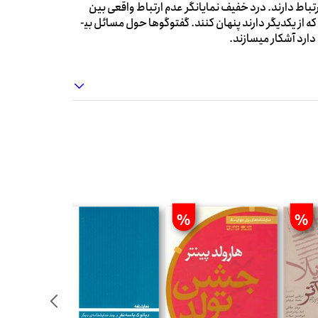
اط دارند. درد خفیف نمایانگر عدم ارتباط واقعی بین
انسان­ها است. زن و شوهری که باهم حرف می­زنند تا نفرت درونی­ای را که از یکدیگر دارند پنهان کنند. گفت­وگوها حول مسائل بی­
دارد آشکار می­سازند.
%
%