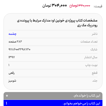
تومان
304,000
تومان
320,000
قیمت:
مشخصات کتاب پروژه ی خونین او: مدارک مرتبط با پرونده ی
رودریک مک ری
ناشر
چشمه
تعداد صفحات
282 صفحه
شابک
9786002298720
سال انتشار
1397
نوبت چاپ
1
قطع
رقعی
جلد
شومیز
0
این کتاب را خوانده‌ام.
1
این کتاب را می‌خواهم بخوانم.