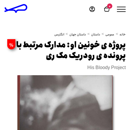
0
خانه
عمومی
داستان
داستان جهان
انگلیس
پروژه ی خونین او: مدارک مرتبط با
%
پرونده ی رودریک مک ری
His Bloody Project