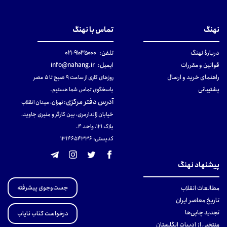
نهنگ
تماس با نهنگ
دربارهٔ نهنگ
تلفن:
۹۱۰۳۵۰۰۰-۰۲۱
قوانین و مقررات
ایمیل:
info@nahang.ir
راهنمای خرید و ارسال
روزهای کاری از ساعت ۹ صبح تا ۵ عصر
پشتیبانی
پاسخگوی تماس شما هستیم.
آدرس دفتر مرکزی
:
تهران، میدان انقلاب
خیابان ژاندارمری، بین کارگر و منیری جاوید،
پلاک 121، واحد ۴.
کدپستی: 131465433۶
پیشنهاد نهنگ
جست‌وجوی پیشرفته
مطالعات انقلاب
تاریخ معاصر ایران
تجدید چاپی‌ها
درخواست کتاب نایاب
منتخبی از ادبیات انگلستان