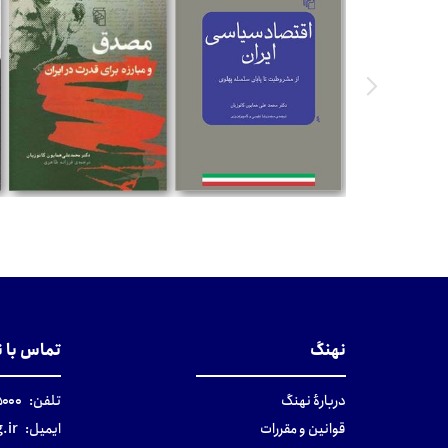
ن
تومان
تومان
نهنگ
تماس با 
دربارهٔ نهنگ
تلفن:
۰-۰۲۱
قوانین و مقررات
ایمیل:
.ir