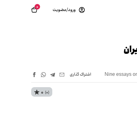
0
ورود/عضویت
ران
اشتراک‌ گذاری
Nine essays on
0
(0)