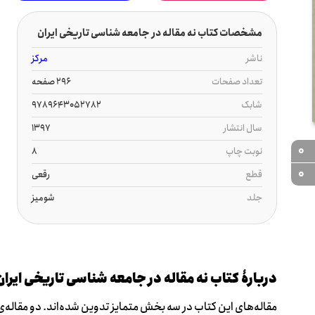
مشخصات کتاب نه مقاله در جامعه شناسی تاریخی ایران
ناشر
مرکز
تعداد صفحات
296 صفحه
شابک
9789643052782
سال انتشار
1397
0
نوبت چاپ
8
0
قطع
رقعی
جلد
شومیز
دربارۀ کتاب نه مقاله در جامعه شناسی تاریخی ایران
مقاله‌های این کتاب در سه بخش متمایز تدوین شده‌اند. دو مقاله