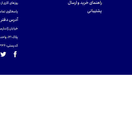
راهنمای خرید و ارسال
روزهای کاری از ساعت ۹ صب
پشتیبانی
پاسخگوی تماس
آدرس دفتر 
خیابان ژاندارمر
پلاک 121، واحد ۴.
کدپستی: 131465433۶